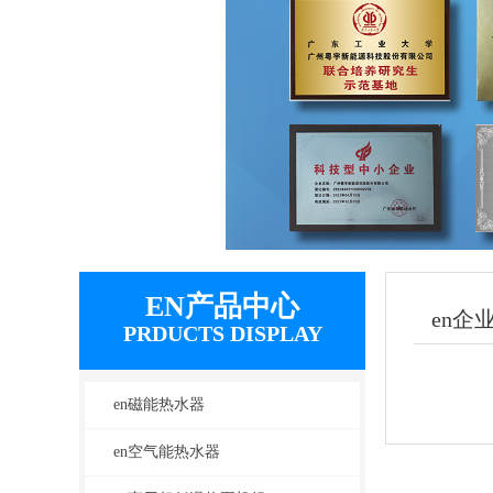
5
6
7
8
9
EN产品中心
en企
PRDUCTS DISPLAY
en磁能热水器
en空气能热水器